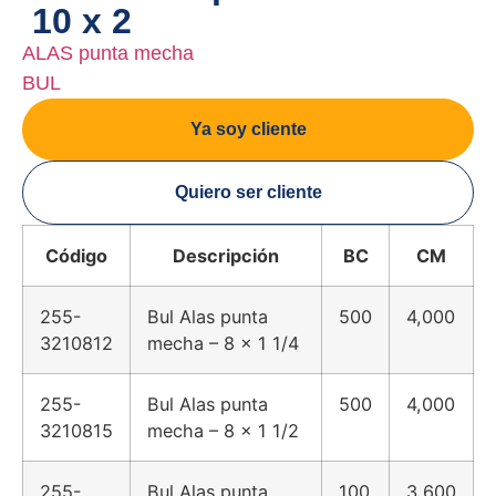
10 x 2
ALAS punta mecha
BUL
Ya soy cliente
Quiero ser cliente
Código
Descripción
BC
CM
255-
Bul Alas punta
500
4,000
3210812
mecha – 8 x 1 1/4
255-
Bul Alas punta
500
4,000
3210815
mecha – 8 x 1 1/2
255-
Bul Alas punta
100
3,600