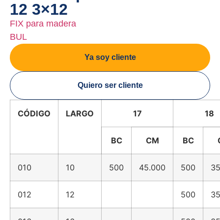
12 3×12
FIX para madera
BUL
Ya soy cliente
Quiero ser cliente
CÓDIGO
LARGO
17
18
BC
CM
BC
010
10
500
45.000
500
35
012
12
500
35