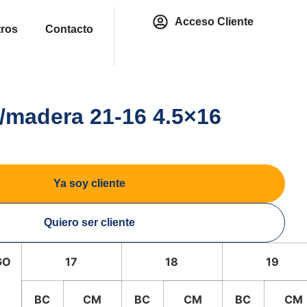
Acceso Cliente
ros
Contacto
/madera 21-16 4.5×16
Ya soy cliente
Quiero ser cliente
GO
17
18
19
BC
CM
BC
CM
BC
CM