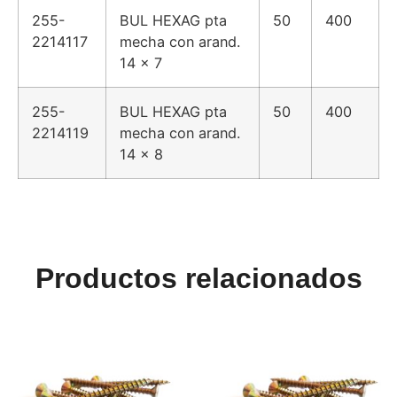
255-
BUL HEXAG pta
50
400
2214117
mecha con arand.
14 x 7
255-
BUL HEXAG pta
50
400
2214119
mecha con arand.
14 x 8
Productos relacionados