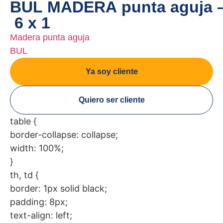
BUL MADERA punta aguja 
6 x 1
Madera punta aguja
BUL
Ya soy cliente
Quiero ser cliente
table {
border-collapse: collapse;
width: 100%;
}
th, td {
border: 1px solid black;
padding: 8px;
text-align: left;