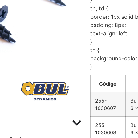
}
th, td {
border: 1px solid b
padding: 8px;
text-align: left;
}
th {
background-color:
}
Código
255-
Bul
1030607
6 x
255-
Bul
1030608
6 x