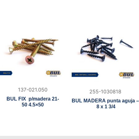
137-021.050
255-1030818
BUL FIX p/madera 21-
BUL MADERA punta aguja –
50 4.5×50
8 x 1 3/4