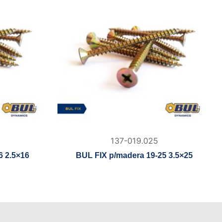
137-019.025
6 2.5×16
BUL FIX p/madera 19-25 3.5×25