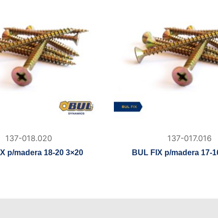
137-018.020
137-017.016
X p/madera 18-20 3×20
BUL FIX p/madera 17-1