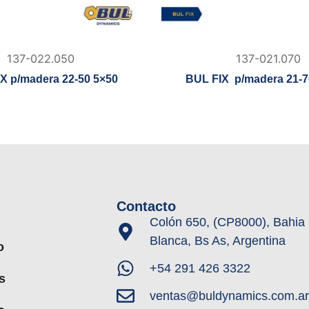
137-022.050
137-021.070
X p/madera 22-50 5×50
BUL FIX p/madera 21-7
Contacto
Colón 650, (CP8000), Bahia
Blanca, Bs As, Argentina
o
+54 291 426 3322
s
ventas@buldynamics.com.ar