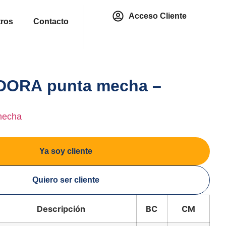
Acceso Cliente
ros
Contacto
DORA punta mecha –
mecha
Ya soy cliente
Quiero ser cliente
Descripción
BC
CM