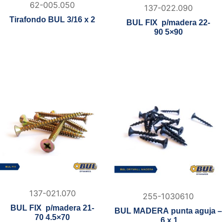
62-005.050
137-022.090
Tirafondo BUL 3/16 x 2
BUL FIX p/madera 22-
90 5×90
137-021.070
255-1030610
BUL FIX p/madera 21-
BUL MADERA punta aguja –
70 4.5×70
6 x 1