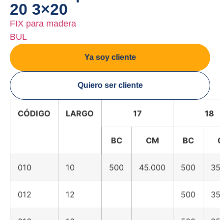
20 3×20
FIX para madera
BUL
Ya soy cliente
Quiero ser cliente
CÓDIGO
LARGO
17
18
BC
CM
BC
010
10
500
45.000
500
35
012
12
500
35