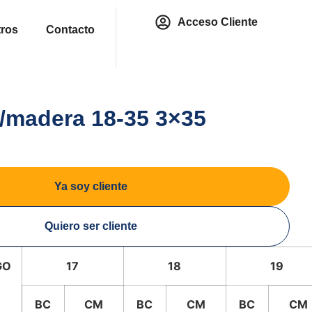
Acceso Cliente
ros
Contacto
/madera 18-35 3×35
Ya soy cliente
Quiero ser cliente
GO
17
18
19
BC
CM
BC
CM
BC
CM