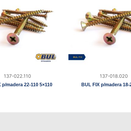
137-022.110
137-018.020
 p/madera 22-110 5×110
BUL FIX p/madera 18-