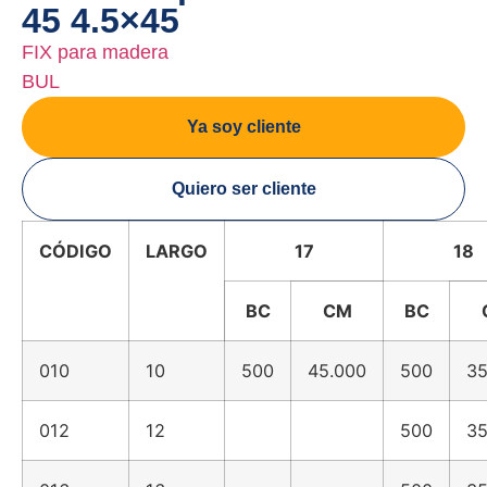
45 4.5×45
FIX para madera
BUL
Ya soy cliente
Quiero ser cliente
CÓDIGO
LARGO
17
18
BC
CM
BC
010
10
500
45.000
500
35
012
12
500
35