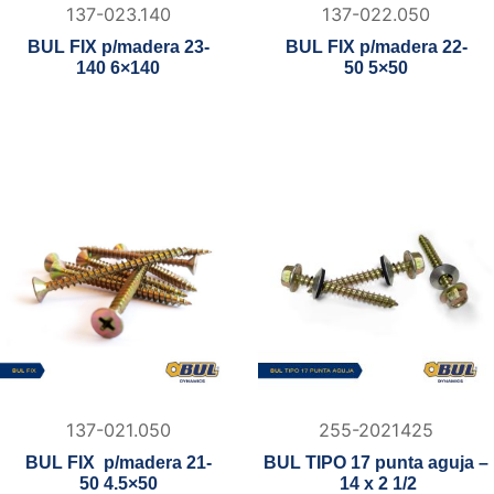
137-023.140
137-022.050
BUL FIX p/madera 23-
BUL FIX p/madera 22-
140 6×140
50 5×50
137-021.050
255-2021425
BUL FIX p/madera 21-
BUL TIPO 17 punta aguja –
50 4.5×50
14 x 2 1/2