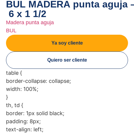
BUL MADERA punta aguja 
6 x 1 1/2
Madera punta aguja
BUL
Ya soy cliente
Quiero ser cliente
table {
border-collapse: collapse;
width: 100%;
}
th, td {
border: 1px solid black;
padding: 8px;
text-align: left;