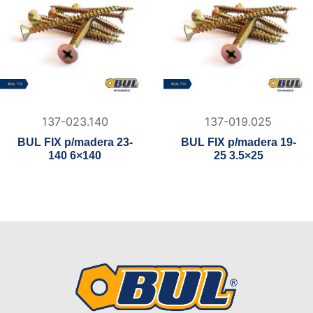
137-023.140
137-019.025
BUL FIX p/madera 23-
BUL FIX p/madera 19-
140 6×140
25 3.5×25