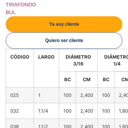
TIRAFONDO
BUL
Ya soy cliente
Quiero ser cliente
CÓDIGO
LARGO
DIÁMETRO
DIÁMETR
3/16
1/4
BC
CM
BC
C
025
1
100
2,400
100
2,4
032
1.1/4
100
2,400
100
1,8
038
1.1/2
100
2,400
100
1,6