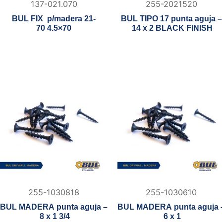
137-021.070
255-2021520
BUL FIX p/madera 21-
BUL TIPO 17 punta aguja –
70 4.5×70
14 x 2 BLACK FINISH
255-1030818
255-1030610
BUL MADERA punta aguja –
BUL MADERA punta aguja 
8 x 1 3/4
6 x 1