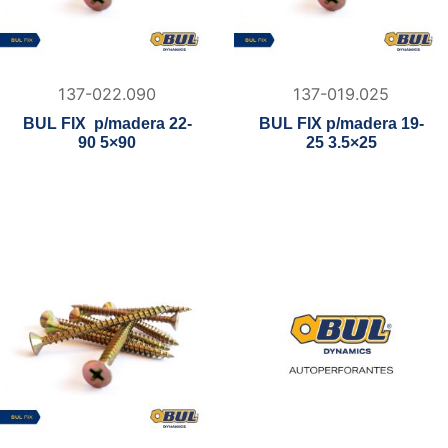
137-022.090
137-019.025
BUL FIX p/madera 22-
BUL FIX p/madera 19-
90 5×90
25 3.5×25