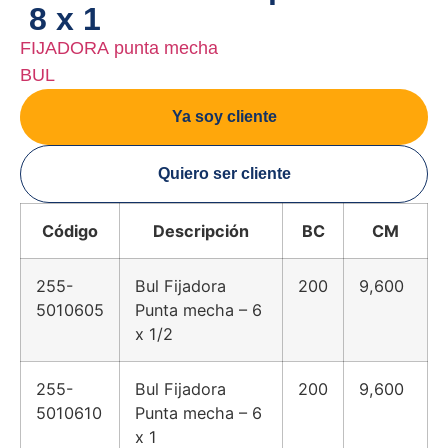
8 x 1
FIJADORA punta mecha
BUL
Ya soy cliente
Quiero ser cliente
Código
Descripción
BC
CM
255-
Bul Fijadora
200
9,600
5010605
Punta mecha – 6
x 1/2
255-
Bul Fijadora
200
9,600
5010610
Punta mecha – 6
x 1