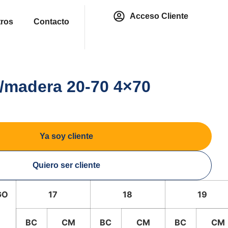
Acceso Cliente
ros
Contacto
/madera 20-70 4×70
Ya soy cliente
Quiero ser cliente
GO
17
18
19
BC
CM
BC
CM
BC
CM